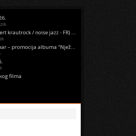
26.
20
h
Oasis Boom (desert krautrock / noise jazz - FR) @ KONTEJNER
0
h
KSET50: Sara Renar – promocija albuma "Nježne riječi" @ Močvara
h
6.
h
kog filma