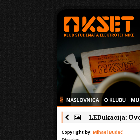
NASLOVNICA
O KLUBU
MU
>
LEDukacija: Uvo
Copyright by:
Mihael Budeč
Digitalno