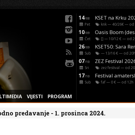
14
KSET na Krku 20
/08
Pet
knk
— 40/26€ — od
10
/09
Čet
[]
— 10/12 € — od
2
26
/09
Sub
— 13/16 € — od
20
07
ZEZ Festival 202
/10
Sri
zez festival
— od
20
17
Festival amaters
/10
Sub
faf
— 0 € — od
12
h
LTIMEDIA
VIJESTI
PROGRAM
dno predavanje - 1. prosinca 2024.