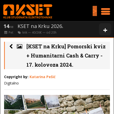
>
14
KSET na Krku 2026.
+
/08
Pet
knk
— 40/26€ — od
20
h
[KSET na Krku] Pomorski kviz
+ Humanitarni Cash & Carry -
17. kolovoza 2024.
Copyright by:
Katarina Pešić
Digitalno