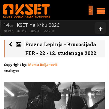
>
14
KSET na Krku 2026.
+
/08
Pet
knk
— 40/26€ — od
20
h
Prazna Lepinja - Brucošijada
FER - 22 - 12. studenoga 2022.
Copyright by:
Marta Reljanović
Analogno