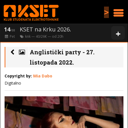
>
14
KSET na Krku 2026.
+
/08
Pet
knk
— 40/26€ — od
20
h
Anglistički party - 27.
listopada 2022.
Copyright by:
Mia Dabo
Digitalno