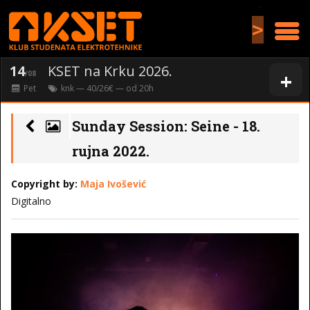
>
14
KSET na Krku 2026.
+
/08
Pet
knk
— 40/26€ — od
20
h
Sunday Session: Seine - 18.
rujna 2022.
Copyright by:
Maja Ivošević
Digitalno