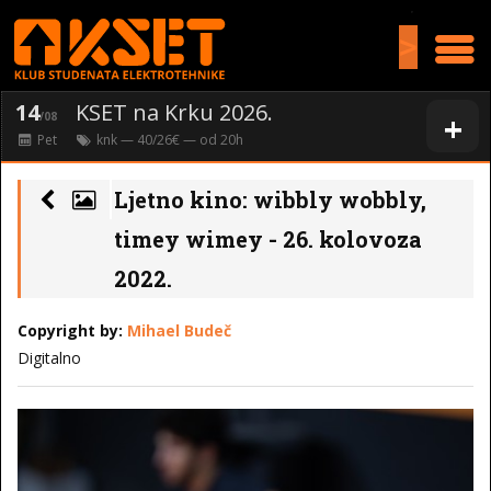
>
14
KSET na Krku 2026.
+
/08
Pet
knk
— 40/26€ — od
20
h
Ljetno kino: wibbly wobbly,
timey wimey - 26. kolovoza
2022.
Copyright by:
Mihael Budeč
Digitalno