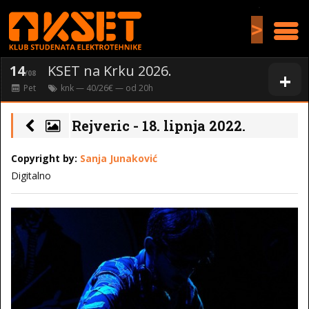
>
14
KSET na Krku 2026.
+
/08
Pet
knk
— 40/26€ — od
20
h
Rejveric - 18. lipnja 2022.
Copyright by:
Sanja Junaković
Digitalno