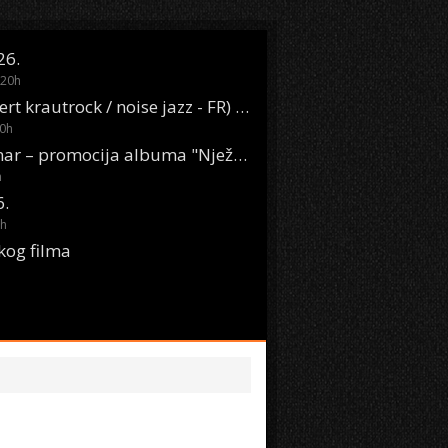
26.
20
h
Oasis Boom (desert krautrock / noise jazz - FR) @ KONTEJNER
0
h
KSET50: Sara Renar – promocija albuma "Nježne riječi" @ Močvara
h
6.
h
kog filma