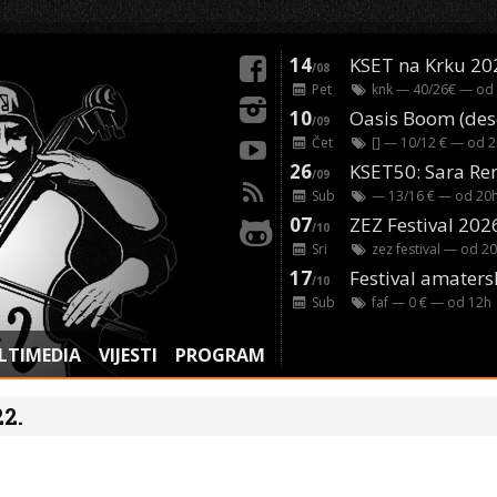
14
KSET na Krku 20
/08
Pet
knk
— 40/26€ — od
10
/09
Čet
[]
— 10/12 € — od
2
26
/09
Sub
— 13/16 € — od
20
07
ZEZ Festival 202
/10
Sri
zez festival
— od
20
17
Festival amaters
/10
Sub
faf
— 0 € — od
12
h
LTIMEDIA
VIJESTI
PROGRAM
22.