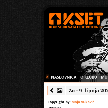
NASLOVNICA
O KLUBU
MU
>
Zo - 9. lipnja 20
Copyright by:
Maja Vuković
Digitalno