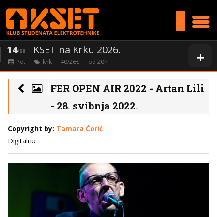
>
14
KSET na Krku 2026.
+
/08
Pet
knk
— 40/26€ — od
20
h
FER OPEN AIR 2022 - Artan Lili
- 28. svibnja 2022.
Copyright by:
Tamara Ćorić
Digitalno