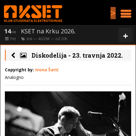
>
14
KSET na Krku 2026.
+
/08
Pet
knk
— 40/26€ — od
20
h
Diskodelija - 23. travnja 2022.
Copyright by:
Ivona Šarić
Analogno