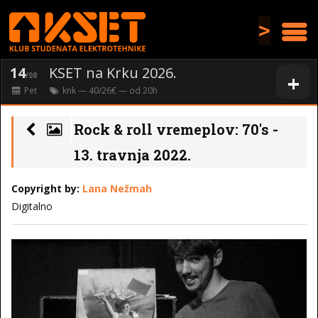
>
14
KSET na Krku 2026.
+
/08
Pet
knk
— 40/26€ — od
20
h
Rock & roll vremeplov: 70's -
13. travnja 2022.
Copyright by:
Lana Nežmah
Digitalno