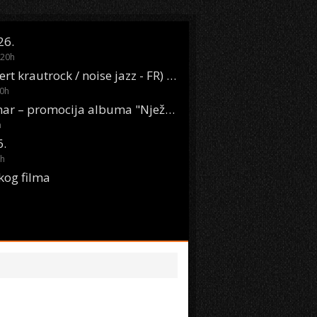
26.
20
h
Oasis Boom (desert krautrock / noise jazz - FR) @ KONTEJNER
0
h
KSET50: Sara Renar – promocija albuma "Nježne riječi" @ Močvara
h
6.
h
kog filma