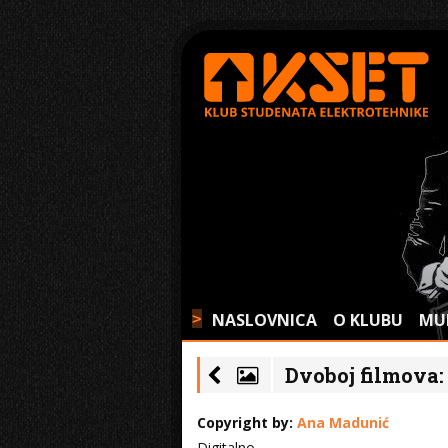
NASLOVNICA
O KLUBU
MU
>
Dvoboj filmova: 
Copyright by:
Ana Madunić
Digitalno