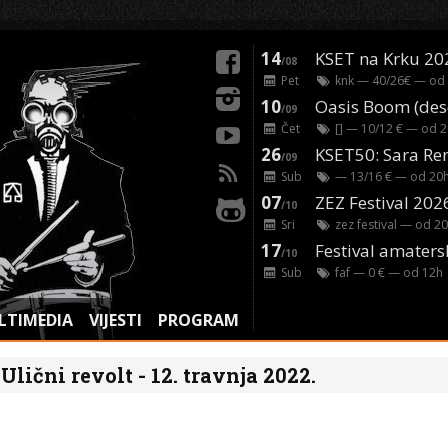
14
KSET na Krku 20
/08
Pet
knk
— 40/26€ — od
10
/09
Čet
[]
— 10/12 € — od
2
26
/09
Sub
— 13/16 € — od
20
07
ZEZ Festival 202
/10
Sri
zez festival
— od
20
17
Festival amaters
/10
Sub
faf
— 0 € — od
12
h
LTIMEDIA
VIJESTI
PROGRAM
Ulični revolt - 12. travnja 2022.