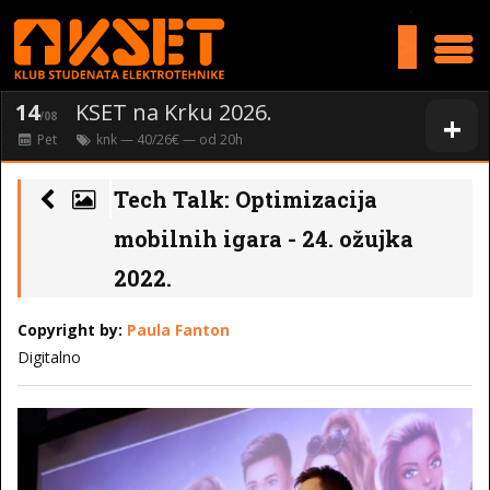
>
14
KSET na Krku 2026.
+
/08
Pet
knk
— 40/26€ — od
20
h
Tech Talk: Optimizacija
mobilnih igara - 24. ožujka
2022.
Copyright by:
Paula Fanton
Digitalno