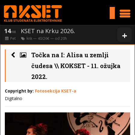
>
14
KSET na Krku 2026.
+
/08
Pet
knk
— 40/26€ — od
20
h
Točka na I: Alisa u zemlji
čudesa \\ KOKSET - 11. ožujka
2022.
Copyright by:
Fotosekcija KSET-a
Digitalno