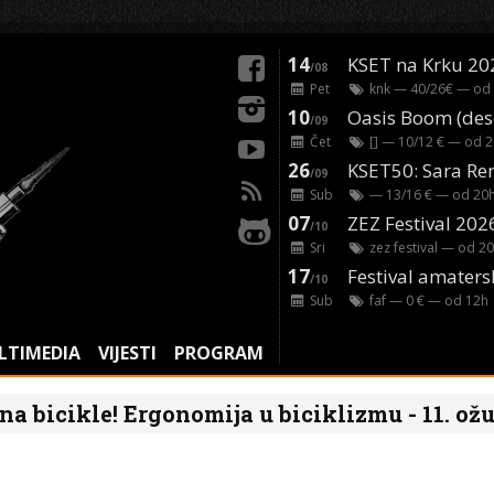
14
KSET na Krku 20
/08
Pet
knk
— 40/26€ — od
10
/09
Čet
[]
— 10/12 € — od
2
26
/09
Sub
— 13/16 € — od
20
07
ZEZ Festival 202
/10
Sri
zez festival
— od
20
17
Festival amaters
/10
Sub
faf
— 0 € — od
12
h
LTIMEDIA
VIJESTI
PROGRAM
a bicikle! Ergonomija u biciklizmu - 11. ožu