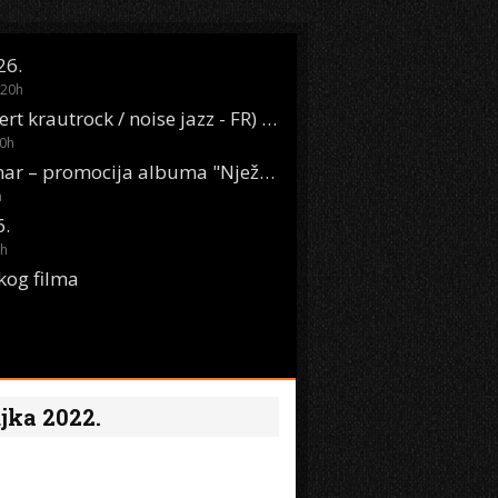
26.
20
h
Oasis Boom (desert krautrock / noise jazz - FR) @ KONTEJNER
0
h
KSET50: Sara Renar – promocija albuma "Nježne riječi" @ Močvara
h
6.
h
kog filma
jka 2022.