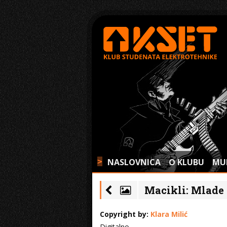
NASLOVNICA
O KLUBU
MU
>
Macikli: Mlade n
Copyright by:
Klara Milić
Digitalno