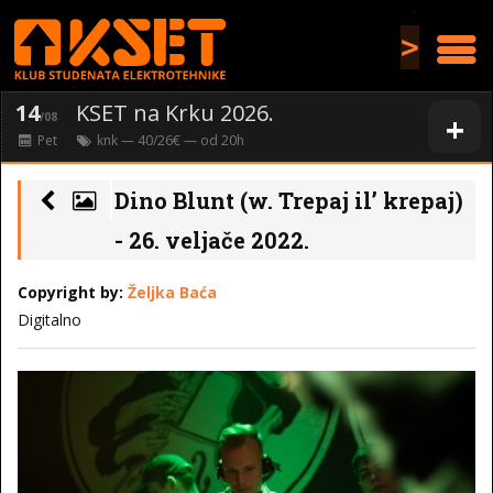
>
14
KSET na Krku 2026.
+
/08
Pet
knk
— 40/26€ — od
20
h
Dino Blunt (w. Trepaj il’ krepaj)
- 26. veljače 2022.
Copyright by:
Željka Baća
Digitalno