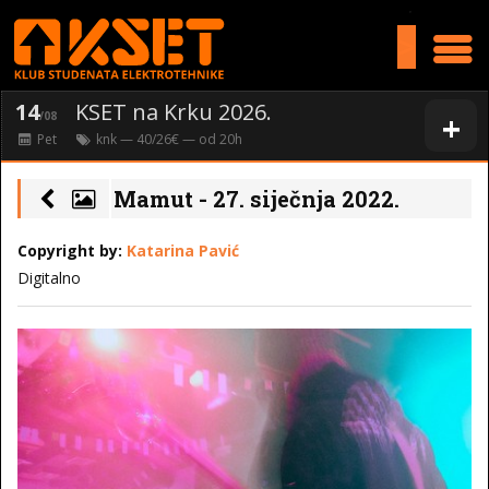
>
14
KSET na Krku 2026.
+
/08
Pet
knk
— 40/26€ — od
20
h
Mamut - 27. siječnja 2022.
Copyright by:
Katarina Pavić
Digitalno