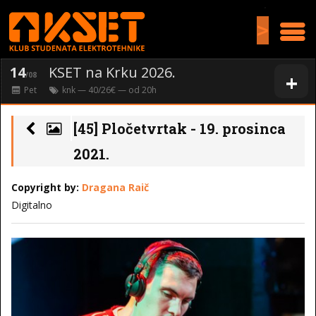
>
14
KSET na Krku 2026.
+
/08
Pet
knk
— 40/26€ — od
20
h
[45] Pločetvrtak - 19. prosinca
2021.
Copyright by:
Dragana Raič
Digitalno