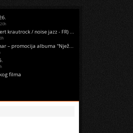
26.
20
h
Oasis Boom (desert krautrock / noise jazz - FR) @ KONTEJNER
0
h
KSET50: Sara Renar – promocija albuma "Nježne riječi" @ Močvara
h
6.
h
kog filma