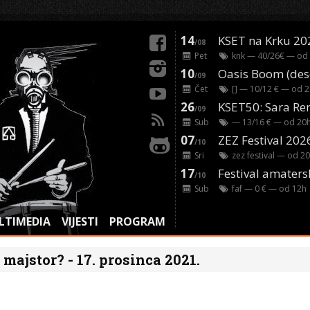
14
KSET na Krku 20
/08
Pet
knk
— 40/26€ — od
10
/09
Čet
[]
— 10/12 € — od
2
26
/09
Sub
— 13/16 € — od
20
07
ZEZ Festival 202
/10
Sri
zez festival
— od
20
17
Festival amaters
/10
Sub
faf
— 0 € — od
12
h
LTIMEDIA
VIJESTI
PROGRAM
i majstor? - 17. prosinca 2021.