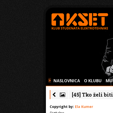
NASLOVNICA
O KLUBU
MU
>
[45] Tko želi bit
Copyright by:
Ela Kumer
Digitalno