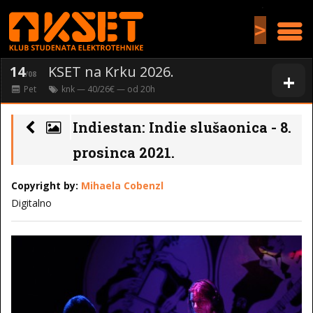
>
14
KSET na Krku 2026.
+
/08
Pet
knk
— 40/26€ — od
20
h
Indiestan: Indie slušaonica - 8.
prosinca 2021.
Copyright by:
Mihaela Cobenzl
Digitalno