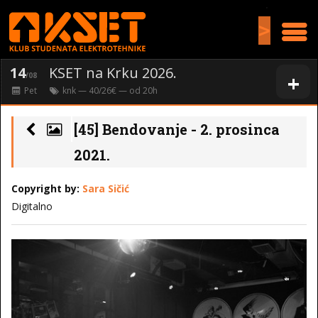
>
14
KSET na Krku 2026.
+
/08
Pet
knk
— 40/26€ — od
20
h
[45] Bendovanje - 2. prosinca
2021.
Copyright by:
Sara Sičić
Digitalno