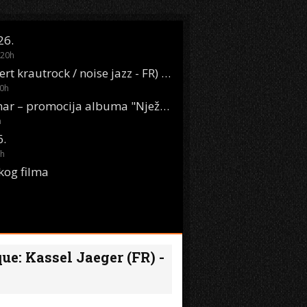
26.
20
h
Oasis Boom (desert krautrock / noise jazz - FR) @ KONTEJNER
0
h
KSET50: Sara Renar – promocija albuma "Nježne riječi" @ Močvara
h
6.
h
kog filma
ue: Kassel Jaeger (FR) -