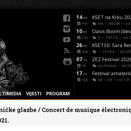
14
KSET na Krku 20
/08
Pet
knk
— 40/26€ — od
10
/09
Čet
[]
— 10/12 € — od
2
26
/09
Sub
— 13/16 € — od
20
07
ZEZ Festival 202
/10
Sri
zez festival
— od
20
17
Festival amaters
/10
Sub
faf
— 0 € — od
12
h
LTIMEDIA
VIJESTI
PROGRAM
ničke glazbe / Concert de musique électroniq
021.