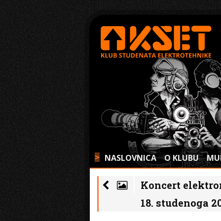
NASLOVNICA
O KLUBU
MU
>
Koncert elektro
18. studenoga 2