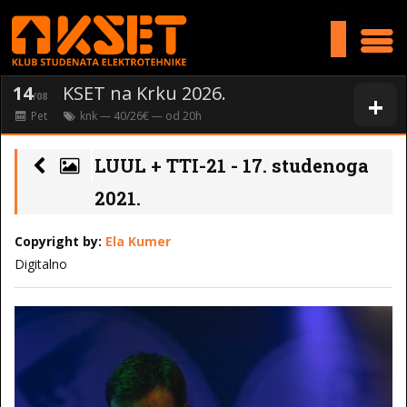
>
14
KSET na Krku 2026.
+
/08
Pet
knk
— 40/26€ — od
20
h
LUUL + TTI-21 - 17. studenoga
2021.
Copyright by:
Ela Kumer
Digitalno