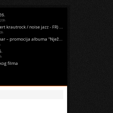
26.
20
h
Oasis Boom (desert krautrock / noise jazz - FR) @ KONTEJNER
0
h
KSET50: Sara Renar – promocija albuma "Nježne riječi" @ Močvara
h
6.
h
kog filma