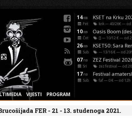
14
KSET na Krku 20
/08
Pet
knk
— 40/26€ — od
10
/09
Čet
[]
— 10/12 € — od
2
26
/09
Sub
— 13/16 € — od
20
07
ZEZ Festival 202
/10
Sri
zez festival
— od
20
17
Festival amaters
/10
Sub
faf
— 0 € — od
12
h
LTIMEDIA
VIJESTI
PROGRAM
rucošijada FER - 21 - 13. studenoga 2021.