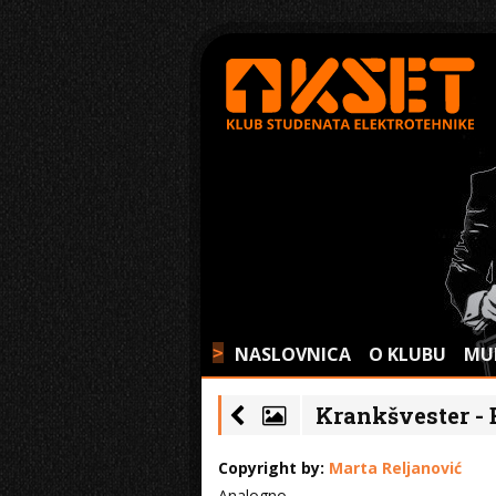
NASLOVNICA
O KLUBU
MU
>
Krankšvester - B
Copyright by:
Marta Reljanović
Analogno