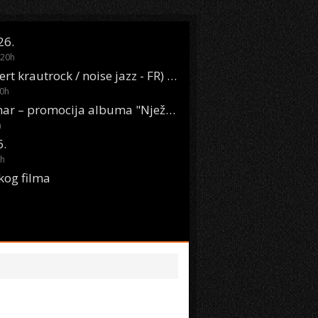
26.
20
h
Oasis Boom (desert krautrock / noise jazz - FR) @ KONTEJNER
0
h
KSET50: Sara Renar – promocija albuma "Nježne riječi" @ Močvara
h
6.
h
kog filma