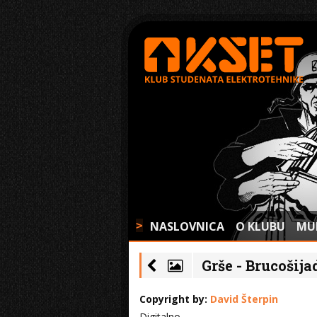
NASLOVNICA
O KLUBU
MU
>
Grše - Brucošija
Copyright by:
David Šterpin
Digitalno