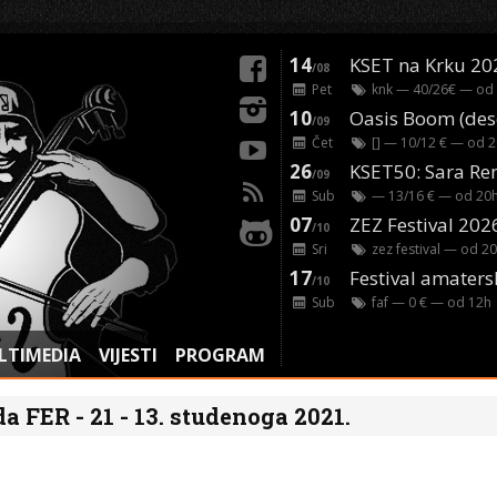
14
KSET na Krku 20
/08
Pet
knk
— 40/26€ — od
10
/09
Čet
[]
— 10/12 € — od
2
26
/09
Sub
— 13/16 € — od
20
07
ZEZ Festival 202
/10
Sri
zez festival
— od
20
17
Festival amaters
/10
Sub
faf
— 0 € — od
12
h
LTIMEDIA
VIJESTI
PROGRAM
da FER - 21 - 13. studenoga 2021.