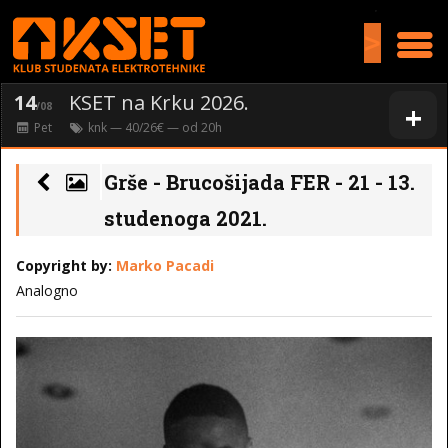
>
14
KSET na Krku 2026.
+
/08
Pet
knk
— 40/26€ — od
20
h
Grše - Brucošijada FER - 21 - 13.
studenoga 2021.
Copyright by:
Marko Pacadi
Analogno