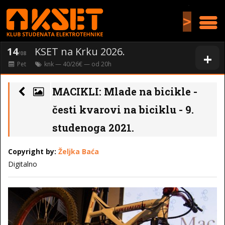
>
14
KSET na Krku 2026.
+
/08
Pet
knk
— 40/26€ — od
20
h
MACIKLI: Mlade na bicikle -
česti kvarovi na biciklu - 9.
studenoga 2021.
Copyright by:
Željka Baća
Digitalno