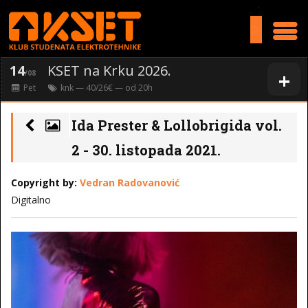
>
14
KSET na Krku 2026.
+
/08
Pet
knk
— 40/26€ — od
20
h
Ida Prester & Lollobrigida vol.
2 - 30. listopada 2021.
Copyright by:
Vedran Radovanović
Digitalno