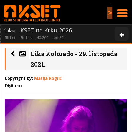
>
14
KSET na Krku 2026.
+
/08
Pet
knk
— 40/26€ — od
20
h
Lika Kolorado - 29. listopada
2021.
Copyright by:
Matija Roglić
Digitalno