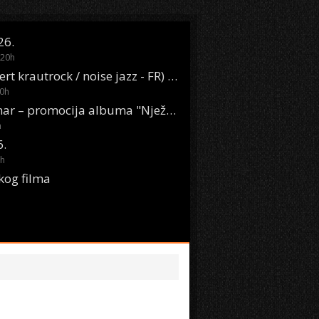
26.
20
h
Oasis Boom (desert krautrock / noise jazz - FR) @ KONTEJNER
0
h
KSET50: Sara Renar – promocija albuma "Nježne riječi" @ Močvara
h
6.
h
kog filma