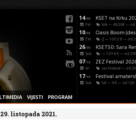
14
KSET na Krku 20
/08
Pet
knk
— 40/26€ — od
10
/09
Čet
[]
— 10/12 € — od
2
26
/09
Sub
— 13/16 € — od
20
07
ZEZ Festival 202
/10
Sri
zez festival
— od
20
17
Festival amaters
/10
Sub
faf
— 0 € — od
12
h
LTIMEDIA
VIJESTI
PROGRAM
29. listopada 2021.