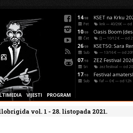
14
KSET na Krku 20
/08
Pet
knk
— 40/26€ — od
10
/09
Čet
[]
— 10/12 € — od
2
26
/09
Sub
— 13/16 € — od
20
07
ZEZ Festival 202
/10
Sri
zez festival
— od
20
17
Festival amaters
/10
Sub
faf
— 0 € — od
12
h
LTIMEDIA
VIJESTI
PROGRAM
lobrigida vol. 1 - 28. listopada 2021.