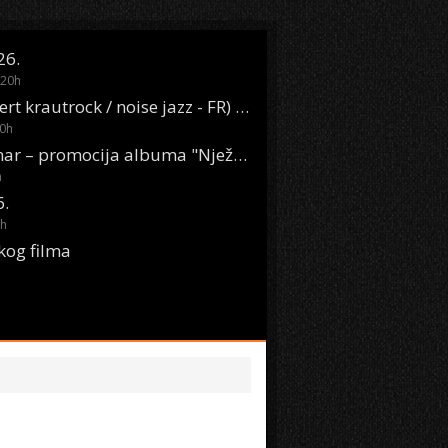
26.
20
h
Oasis Boom (desert krautrock / noise jazz - FR) @ KONTEJNER
0
h
KSET50: Sara Renar – promocija albuma "Nježne riječi" @ Močvara
h
6.
h
kog filma