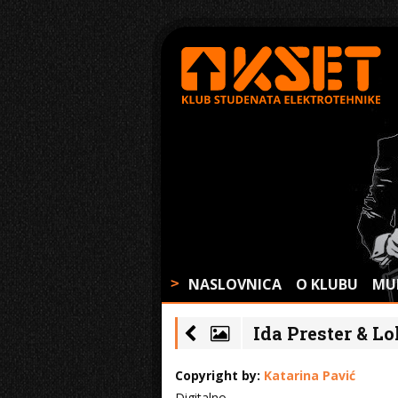
NASLOVNICA
O KLUBU
MU
>
Ida Prester & Lol
Copyright by:
Katarina Pavić
Digitalno