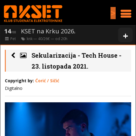
>
14
KSET na Krku 2026.
+
/08
Pet
knk
— 40/26€ — od
20
h
Sekularizacija - Tech House -
23. listopada 2021.
Copyright by:
Ćorić / Sičić
Digitalno