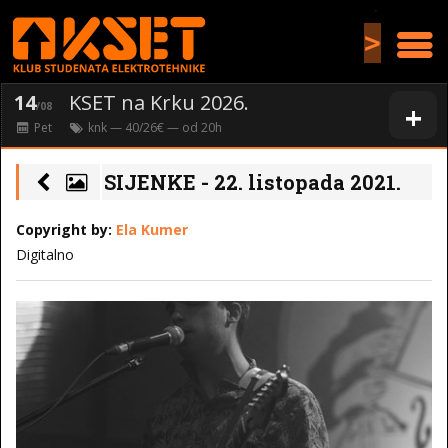
>
14
KSET na Krku 2026.
+
/08
Pet
knk
— 40/26€ — od
20
h
SIJENKE - 22. listopada 2021.
Copyright by:
Ela Kumer
Digitalno