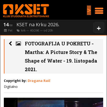
>
14
KSET na Krku 2026.
+
/08
Pet
knk
— 40/26€ — od
20
h
FOTOGRAFIJA U POKRETU -
Martha: A Picture Story & The
Shape of Water - 19. listopada
2021.
Copyright by:
Dragana Raič
Digitalno