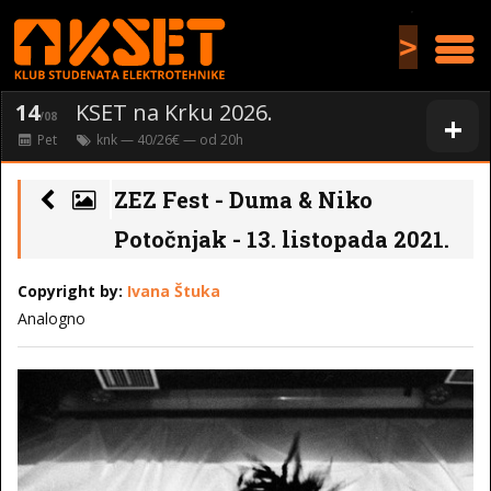
>
14
KSET na Krku 2026.
+
/08
Pet
knk
— 40/26€ — od
20
h
ZEZ Fest - Duma & Niko
Potočnjak - 13. listopada 2021.
Copyright by:
Ivana Štuka
Analogno