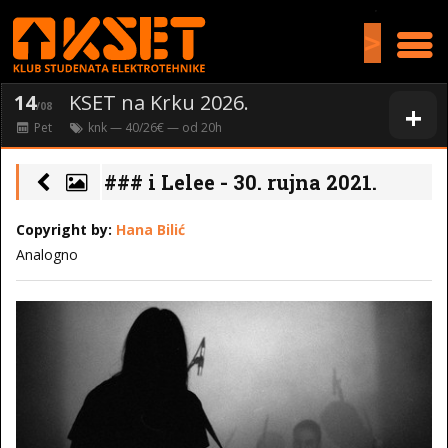
>
14
KSET na Krku 2026.
+
/08
Pet
knk
— 40/26€ — od
20
h
### i Lelee - 30. rujna 2021.
Copyright by:
Hana Bilić
Analogno