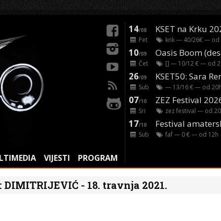
14
KSET na Krku 20
/08
Pet
knk
— 40/26€ — od
10
/09
Čet
[]
— 10/12 € — od
2
26
/09
Sub
— 13/16 € — od
20
07
ZEZ Festival 202
/10
Sri
zez festival
— od
20
17
Festival amaters
/10
Sub
faf
— 0 € — od
12
h
LTIMEDIA
VIJESTI
PROGRAM
 DIMITRIJEVIĆ - 18. travnja 2021.