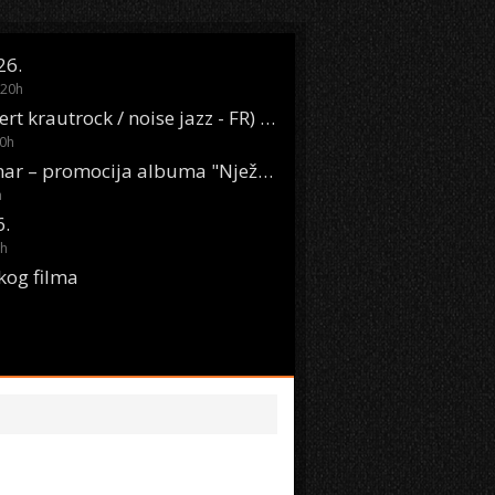
26.
20
h
Oasis Boom (desert krautrock / noise jazz - FR) @ KONTEJNER
0
h
KSET50: Sara Renar – promocija albuma "Nježne riječi" @ Močvara
h
6.
h
kog filma