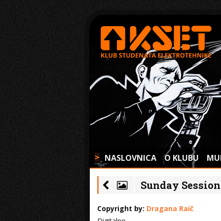
NASLOVNICA
O KLUBU
MU
>
Sunday Session:
Copyright by:
Dragana Raič
Digitalno