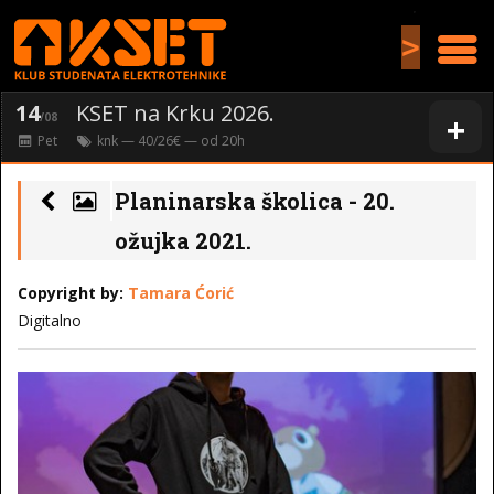
>
14
KSET na Krku 2026.
+
/08
Pet
knk
— 40/26€ — od
20
h
Planinarska školica - 20.
ožujka 2021.
Copyright by:
Tamara Ćorić
Digitalno