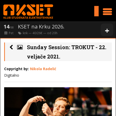
>
14
KSET na Krku 2026.
+
/08
Pet
knk
— 40/26€ — od
20
h
Sunday Session: TROKUT - 22.
veljače 2021.
Copyright by:
Nikola Radelić
Digitalno