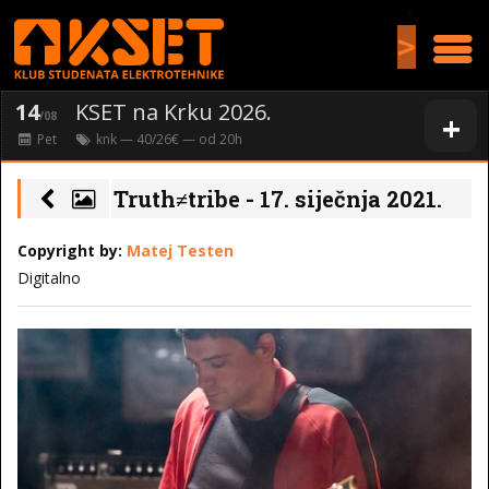
>
14
KSET na Krku 2026.
+
/08
Pet
knk
— 40/26€ — od
20
h
Truth≠tribe - 17. siječnja 2021.
Copyright by:
Matej Testen
Digitalno