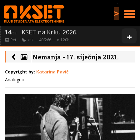
>
14
KSET na Krku 2026.
+
/08
Pet
knk
— 40/26€ — od
20
h
Nemanja - 17. siječnja 2021.
Copyright by:
Katarina Pavić
Analogno