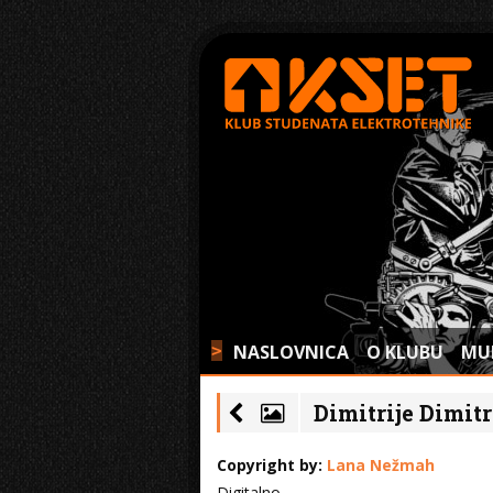
NASLOVNICA
O KLUBU
MU
>
Dimitrije Dimitri
Copyright by:
Lana Nežmah
Digitalno