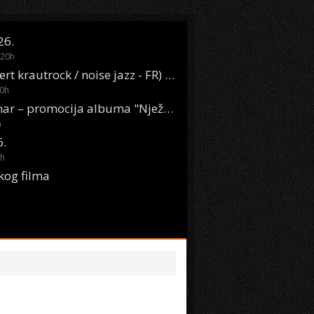
26.
20
h
Oasis Boom (desert krautrock / noise jazz - FR) @ KONTEJNER
0
h
KSET50: Sara Renar – promocija albuma "Nježne riječi" @ Močvara
h
6.
h
kog filma