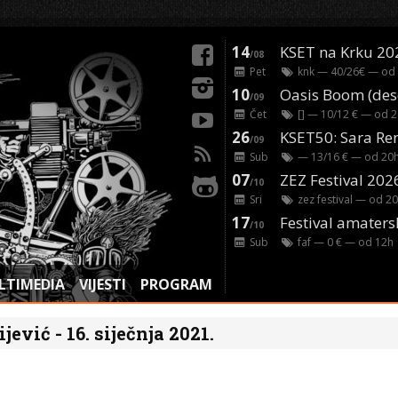
14
KSET na Krku 20
/08
Pet
knk
— 40/26€ — od
10
/09
Čet
[]
— 10/12 € — od
2
26
/09
Sub
— 13/16 € — od
20
07
ZEZ Festival 202
/10
Sri
zez festival
— od
20
17
Festival amaters
/10
Sub
faf
— 0 € — od
12
h
LTIMEDIA
VIJESTI
PROGRAM
jević - 16. siječnja 2021.