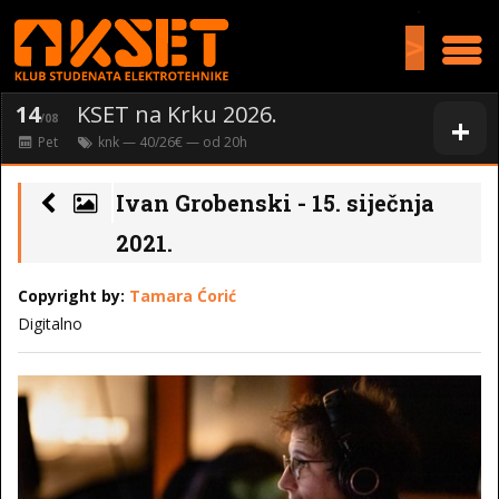
>
14
KSET na Krku 2026.
+
/08
Pet
knk
— 40/26€ — od
20
h
Ivan Grobenski - 15. siječnja
2021.
Copyright by:
Tamara Ćorić
Digitalno