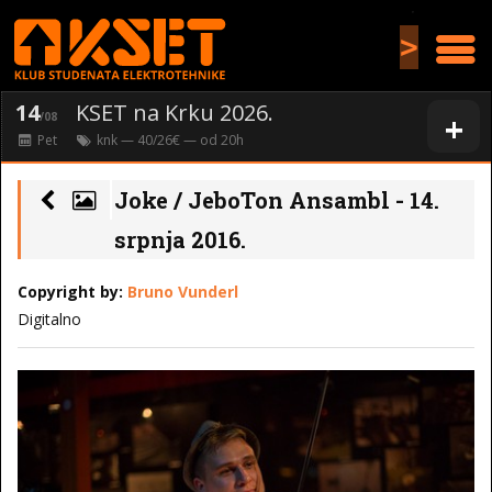
>
14
KSET na Krku 2026.
+
/08
Pet
knk
— 40/26€ — od
20
h
Joke / JeboTon Ansambl - 14.
srpnja 2016.
Copyright by:
Bruno Vunderl
Digitalno