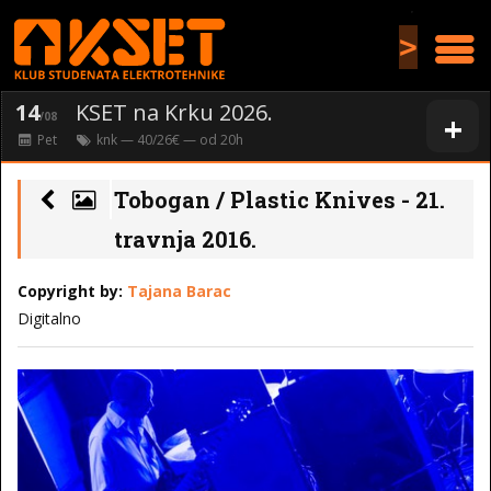
>
14
KSET na Krku 2026.
+
/08
Pet
knk
— 40/26€ — od
20
h
Tobogan / Plastic Knives - 21.
travnja 2016.
Copyright by:
Tajana Barac
Digitalno