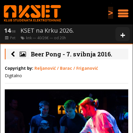
>
14
KSET na Krku 2026.
+
/08
Pet
knk
— 40/26€ — od
20
h
Beer Pong - 7. svibnja 2016.
Copyright by:
Reljanović / Barac / Friganović
Digitalno