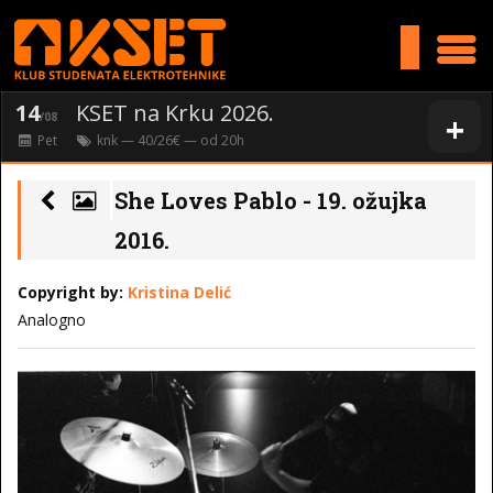
>
14
KSET na Krku 2026.
+
/08
Pet
knk
— 40/26€ — od
20
h
She Loves Pablo - 19. ožujka
2016.
Copyright by:
Kristina Delić
Analogno