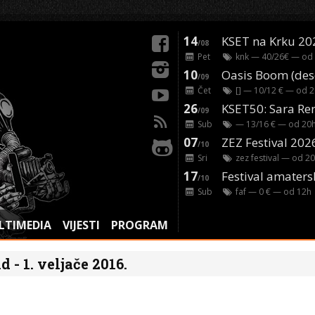
14
KSET na Krku 20
/08
Pet
knk
— 40/26€ — od
10
/09
Čet
[]
— 10/12 € — od
2
26
/09
Sub
— 13/16 € — od
20
07
ZEZ Festival 202
/10
Sri
zez festival
— od
20
17
Festival amaters
/10
Sub
faf
— 0 € — od
12
h
LTIMEDIA
VIJESTI
PROGRAM
 - 1. veljače 2016.