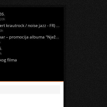
26.
20
h
Oasis Boom (desert krautrock / noise jazz - FR) @ KONTEJNER
0
h
KSET50: Sara Renar – promocija albuma "Nježne riječi" @ Močvara
h
6.
h
kog filma