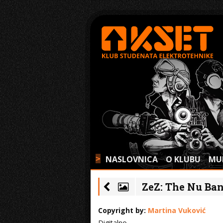
NASLOVNICA
O KLUBU
MU
>
ZeZ: The Nu Band
Copyright by:
Martina Vuković
Digitalno