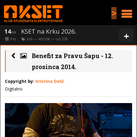
>
14
KSET na Krku 2026.
+
/08
Pet
knk
— 40/26€ — od
20
h
Benefit za Pravu Šapu - 12.
prosinca 2014.
Copyright by:
Kristina Delić
Digitalno