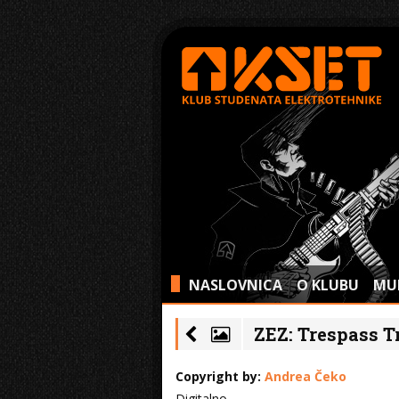
NASLOVNICA
O KLUBU
MU
>
ZEZ: Trespass Tr
Copyright by:
Andrea Čeko
Digitalno