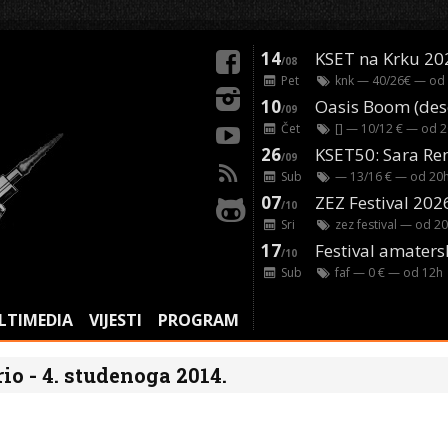
14
KSET na Krku 20
/08
Pet
knk
— 40/26€ — od
10
/09
Čet
[]
— 10/12 € — od
2
26
/09
Sub
— 13/16 € — od
20
07
ZEZ Festival 202
/10
Sri
zez festival
— od
20
17
Festival amaters
/10
Sub
faf
— 0 € — od
12
h
LTIMEDIA
VIJESTI
PROGRAM
io - 4. studenoga 2014.