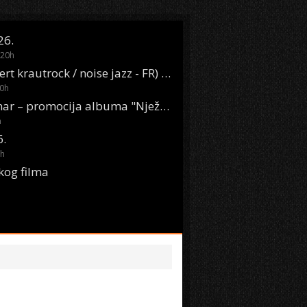
26.
20
h
Oasis Boom (desert krautrock / noise jazz - FR) @ KONTEJNER
0
h
KSET50: Sara Renar – promocija albuma "Nježne riječi" @ Močvara
h
6.
h
kog filma